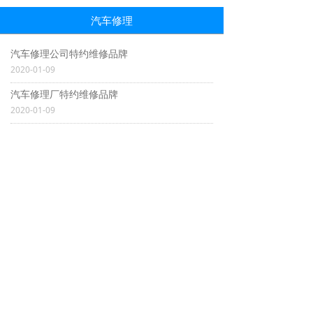
汽车修理
汽车修理公司特约维修品牌
2020-01-09
汽车修理厂特约维修品牌
2020-01-09
宣城市交投汽运有限公司
Xuancheng Jiaotou automobile transportation Co., Ltd
Copyright © 2020宣城市交投汽运有限公司All
Rights Reserved.
皖ICP备13007125号
皖公网安备 34180202000227号
地址：宣城市龙川路
总公司客运业务咨询、服务质量投诉电话：