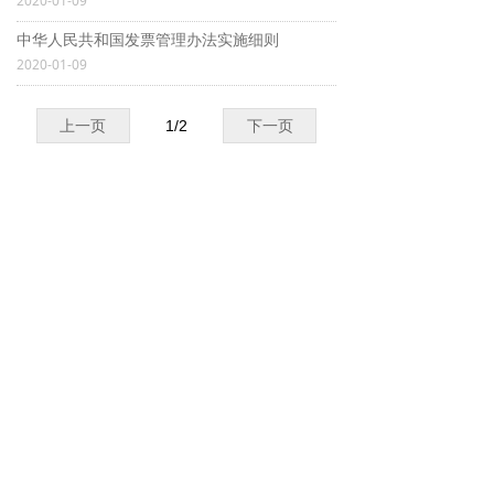
2020-01-09
中华人民共和国发票管理办法实施细则
2020-01-09
上一页
1
/
2
下一页
宣城市交投汽运有限公司
Xuancheng Jiaotou automobile transportation Co., Ltd
Copyright © 2020宣城市交投汽运有限公司All
Rights Reserved.
皖ICP备13007125号
皖公网安备 34180202000227号
地址：宣城市龙川路
总公司客运业务咨询、服务质量投诉电话：
0563--3022629（运务部）
技术支持：地宝网络
녠