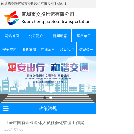
欢迎您登陆宣城市交投汽运有限公司手机站！
新闻动态
宣城市交投汽运有限公司
政策法规
Xuancheng Jiaotou transportation
专题活动
网站首页
公司简介
新闻动态
基层单位
视频新闻
安全专栏
服务范围
在线留言
联系我们
信息公开
站内公告
行业新闻
政策法规
끀
《全市国有企业退休人员社会化管理工作实施办法》
2021-01-05