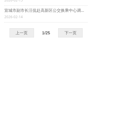
2026-02-15
宣城市副市长汪侃赴高新区公交换乘中心调研慰问
2026-02-14
上一页
1
/
25
下一页
宣城市交投汽运有限公司
Xuancheng Jiaotou automobile transportation Co., Ltd
Copyright © 2020宣城市交投汽运有限公司All
Rights Reserved.
皖ICP备13007125号
皖公网安备 34180202000227号
地址：宣城市龙川路
总公司客运业务咨询、服务质量投诉电话：
0563--3022629（运务部）
技术支持：地宝网络