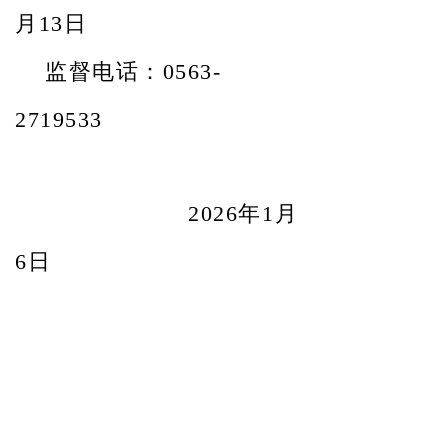
月
13
日
监督电话
：
0563-
2719533
202
6
年
1
月
6
日
上一篇：
无
ꄴ
下一篇：
无
ꄲ