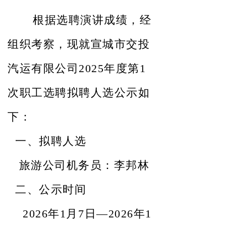
根据选聘演讲成绩，经
组织考察，现就宣城市
交投
汽运
有限公司
202
5
年度
第
1
次职工选聘拟聘人选公示如
下：
一、拟聘人选
旅游公司机务员
：
李邦林
二、公示时间
202
6
年
1
月
7
日
—
202
6
年
1